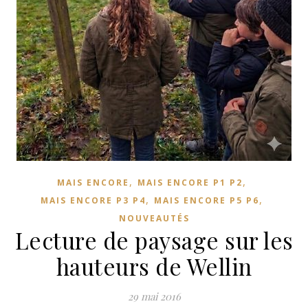
,
,
MAIS ENCORE
MAIS ENCORE P1 P2
,
,
MAIS ENCORE P3 P4
MAIS ENCORE P5 P6
NOUVEAUTÉS
Lecture de paysage sur les
hauteurs de Wellin
29 mai 2016