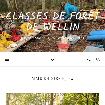
CLASSES DE FORÊT
DE WELLIN
Rue de la Station 31, 6920 Wellin 084 38 01 11
MAIS ENCORE P3 P4