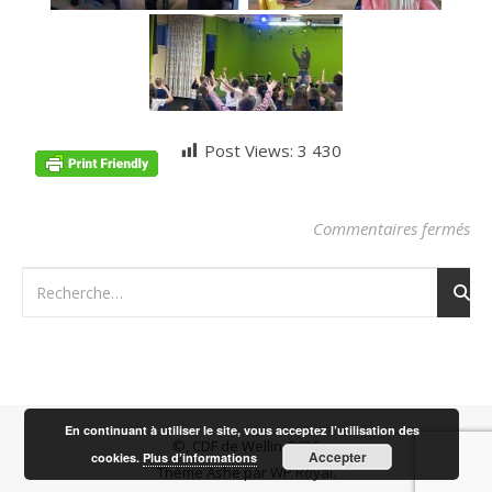
Post Views:
3 430
sur
Commentaires fermés
En continuant à utiliser le site, vous acceptez l’utilisation des
©, CDF de Wellin, 2026
Accepter
cookies.
Plus d’informations
Thème Ashe par
WP Royal
.