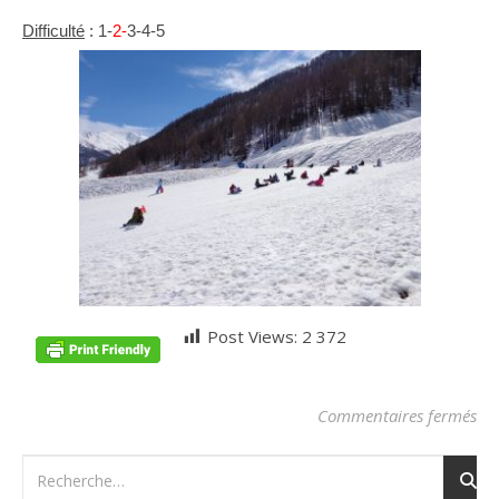
Difficulté
: 1-
2-
3-4-5
Post Views:
2 372
sur
Commentaires fermés