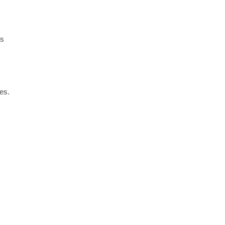
es
es.