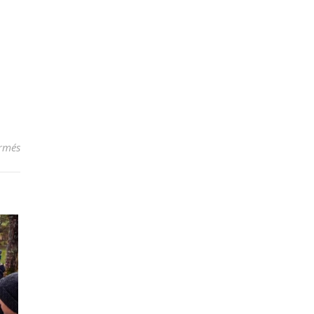
sur Ski de fond à Saint-Hubert
rmés