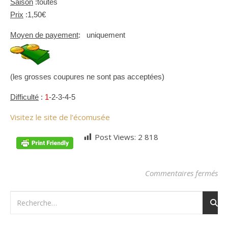
Saison
:toutes
Prix
:1,50€
Moyen de payement
: uniquement
(les grosses coupures ne sont pas acceptées)
Difficulté
:
1
-2-3-4-5
Visitez le site de l’écomusée
Post Views:
2 818
su
Commentaires fermés