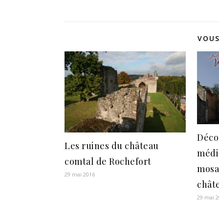
VOUS
Décou
Les ruines du château
médié
comtal de Rochefort
mosa
29 mai 2016
chât
29 mai 