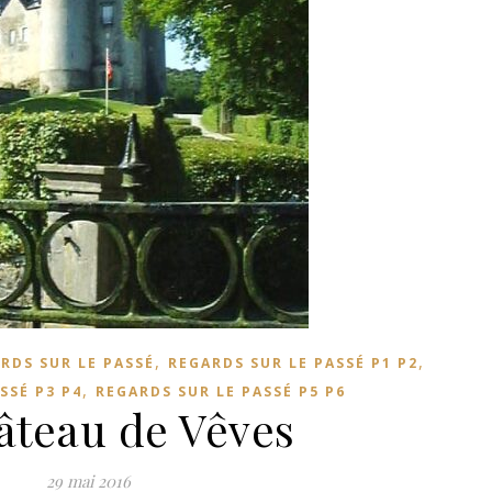
,
,
RDS SUR LE PASSÉ
REGARDS SUR LE PASSÉ P1 P2
,
SSÉ P3 P4
REGARDS SUR LE PASSÉ P5 P6
âteau de Vêves
29 mai 2016