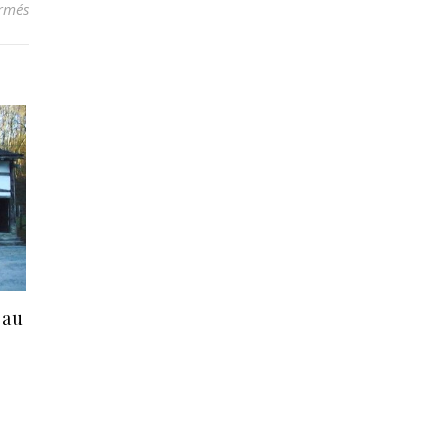
sur Le château de Vêves
rmés
 au