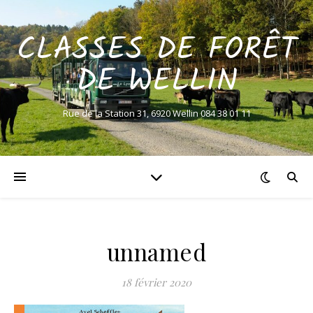
CLASSES DE FORÊT
DE WELLIN
Rue de la Station 31, 6920 Wellin 084 38 01 11
unnamed
18 février 2020