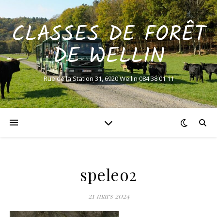
CLASSES DE FORÊT
DE WELLIN
Rue de la Station 31, 6920 Wellin 084 38 01 11
speleo2
21 mars 2024