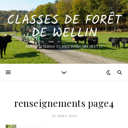
CLASSES DE FORÊT
DE WELLIN
Rue de la Station 31, 6920 Wellin 084 38 01 11
renseignements page4
30 mars 2020