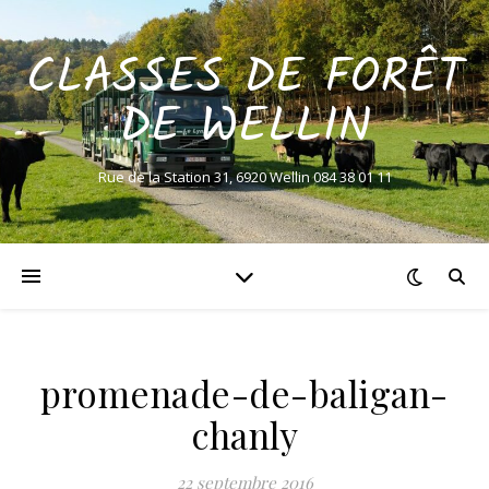
CLASSES DE FORÊT
DE WELLIN
Rue de la Station 31, 6920 Wellin 084 38 01 11
promenade-de-baligan-
chanly
22 septembre 2016