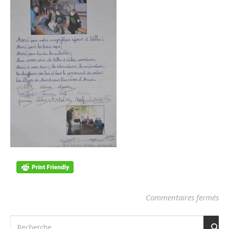
sur
Commentaires fermés