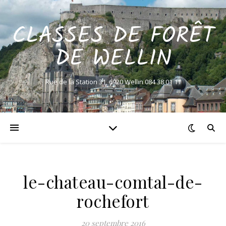
CLASSES DE FORÊT
DE WELLIN
Rue de la Station 31, 6920 Wellin 084 38 01 11
le-chateau-comtal-de-
rochefort
20 septembre 2016