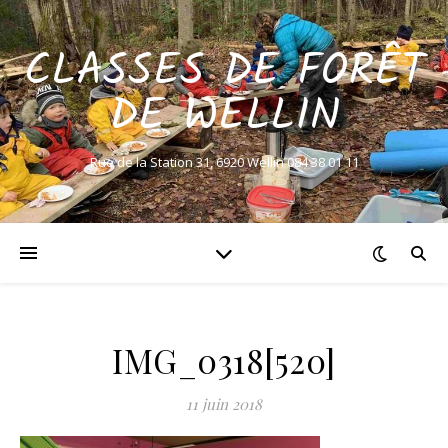
CLASSES DE FORÊT
DE WELLIN
Rue de la Station 31, 6920 Wellin 084 38 01 11
IMG_0318[520]
11 juin 2018