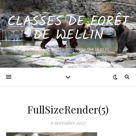
CLASSES DE FORÊT
DE WELLIN
Rue de la Station 31, 6920 Wellin 084 38 01 11
FullSizeRender(5)
9 novembre 2023