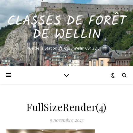
CLASSES DE FORÊT
DE WELLIN
Rue de la Station 31, 6920 Wellin 084 38 01 11
FullSizeRender(4)
9 novembre 2023