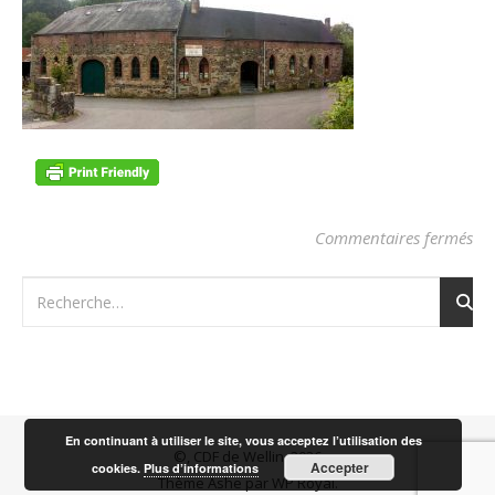
sur
Commentaires fermés
En continuant à utiliser le site, vous acceptez l’utilisation des
©, CDF de Wellin, 2026
Accepter
cookies.
Plus d’informations
Thème Ashe par
WP Royal
.