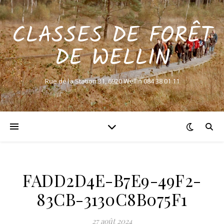
CLASSES DE FORÊT
DE WELLIN
Rue de la Station 31, 6920 Wellin 084 38 01 11
FADD2D4E-B7E9-49F2-
83CB-3130C8B075F1
27 août 2024