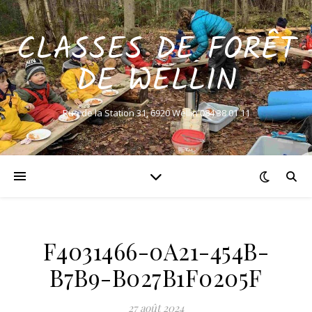
CLASSES DE FORÊT
DE WELLIN
Rue de la Station 31, 6920 Wellin 084 38 01 11
F4031466-0A21-454B-
B7B9-B027B1F0205F
27 août 2024