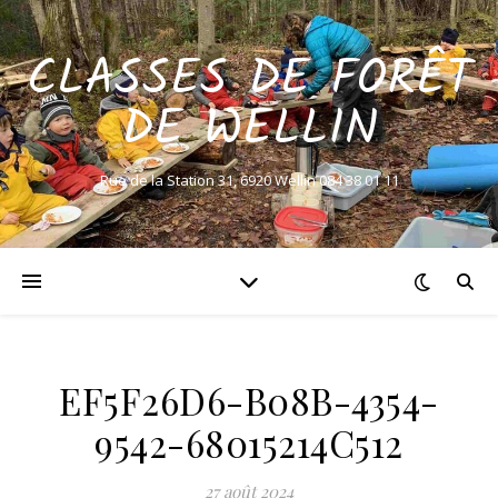
CLASSES DE FORÊT
DE WELLIN
Rue de la Station 31, 6920 Wellin 084 38 01 11
EF5F26D6-B08B-4354-
9542-68015214C512
27 août 2024