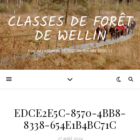
CLASSES DE FORÊT
DE WELLIN
Rue de la Station 31, 6920 Wellin 084 38 01 11
EDCE2E5C-8570-4BB8-
8338-654E1B4BC71C
27 août 2024