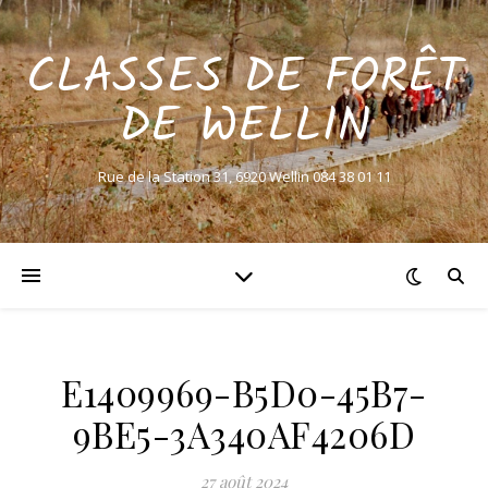
CLASSES DE FORÊT
DE WELLIN
Rue de la Station 31, 6920 Wellin 084 38 01 11
E1409969-B5D0-45B7-
9BE5-3A340AF4206D
27 août 2024