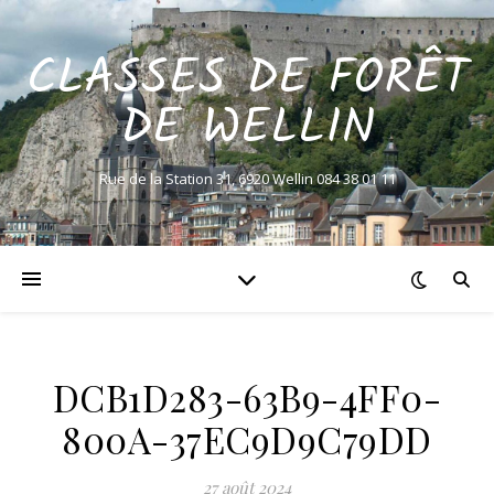
CLASSES DE FORÊT
DE WELLIN
Rue de la Station 31, 6920 Wellin 084 38 01 11
DCB1D283-63B9-4FF0-
800A-37EC9D9C79DD
27 août 2024