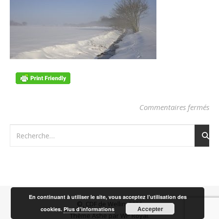
sur
Commentaires fermés
En continuant à utiliser le site, vous acceptez l’utilisation des
©, CDF de Wellin, 2026
Accepter
cookies.
Plus d’informations
Thème Ashe par
WP Royal
.