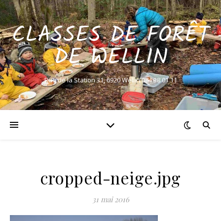
CLASSES DE FORÊT
DE WELLIN
Rue de la Station 31, 6920 Wellin 084 38 01 11
cropped-neige.jpg
31 mai 2016