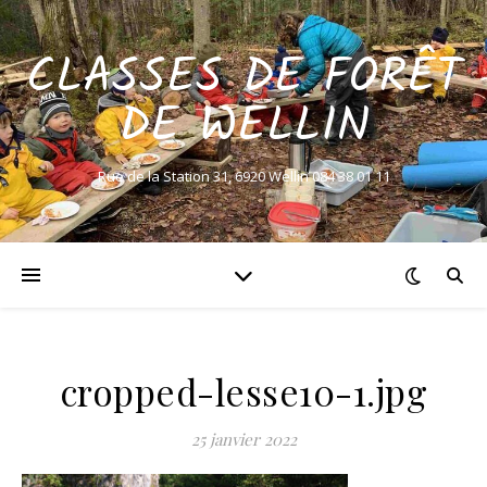
CLASSES DE FORÊT
DE WELLIN
Rue de la Station 31, 6920 Wellin 084 38 01 11
cropped-lesse10-1.jpg
25 janvier 2022