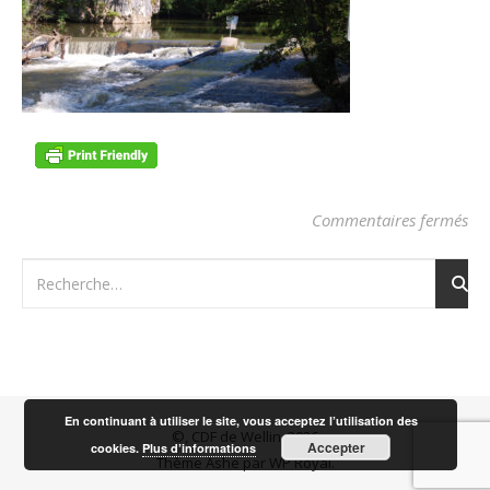
sur
Commentaires fermés
En continuant à utiliser le site, vous acceptez l’utilisation des
©, CDF de Wellin, 2026
Accepter
cookies.
Plus d’informations
Thème Ashe par
WP Royal
.