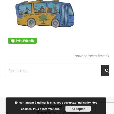
sur
Commentaires fermés
En continuant à utiliser le site, vous acceptez l’utilisation des
©, CDF de Wellin, 2026
Accepter
cookies.
Plus d’informations
Thème Ashe par
WP Royal
.