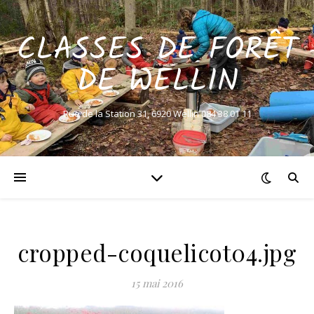
CLASSES DE FORÊT
DE WELLIN
Rue de la Station 31, 6920 Wellin 084 38 01 11
cropped-coquelicot04.jpg
15 mai 2016