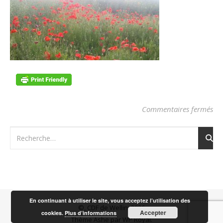
sur
Commentaires fermés
En continuant à utiliser le site, vous acceptez l’utilisation des
©, CDF de Wellin, 2026
Accepter
cookies.
Plus d’informations
Thème Ashe par
WP Royal
.