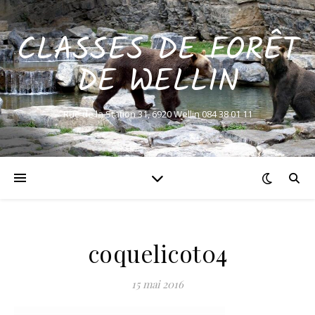
CLASSES DE FORÊT
DE WELLIN
Rue de la Station 31, 6920 Wellin 084 38 01 11
coquelicot04
15 mai 2016