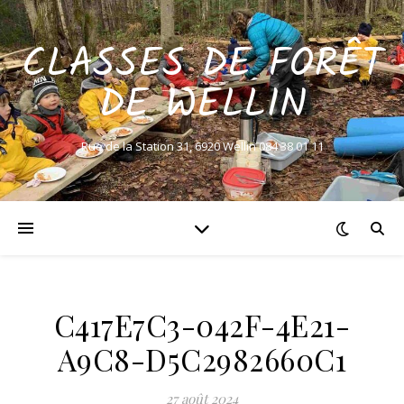
CLASSES DE FORÊT
DE WELLIN
Rue de la Station 31, 6920 Wellin 084 38 01 11
C417E7C3-042F-4E21-
A9C8-D5C2982660C1
27 août 2024