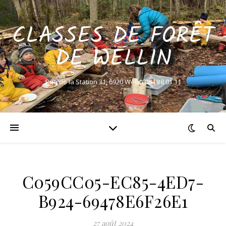
CLASSES DE FORÊT
DE WELLIN
Rue de la Station 31, 6920 Wellin 084 38 01 11
C059CC05-EC85-4ED7-
B924-69478E6F26E1
27 août 2024