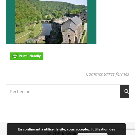
sur
Commentaires fermés
En continuant à utiliser le site, vous acceptez l’utilisation des
©, CDF de Wellin, 2026