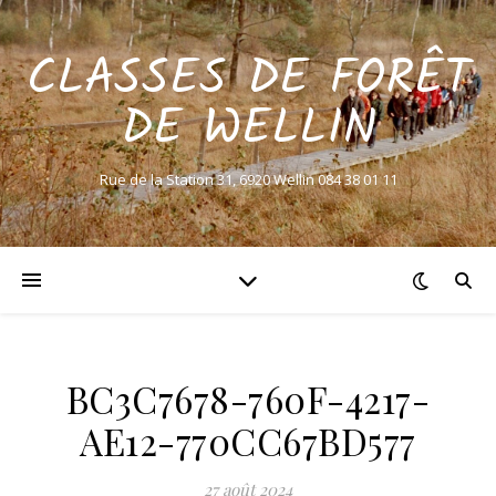
CLASSES DE FORÊT
DE WELLIN
Rue de la Station 31, 6920 Wellin 084 38 01 11
BC3C7678-760F-4217-
AE12-770CC67BD577
27 août 2024