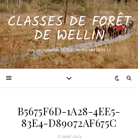
CLASSES DE FORÊT
DE WELLIN
Rue de la Station 31, 6920 Wellin 084 38 01 11
B5675F6D-1A28-4EE5-
83E4-D89072AF675C
27 août 2024