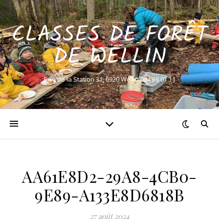
CLASSES DE FORÊT
DE WELLIN
Rue de la Station 31, 6920 Wellin 084 38 01 11
AA61E8D2-29A8-4CB0-
9E89-A133E8D6818B
27 août 2024