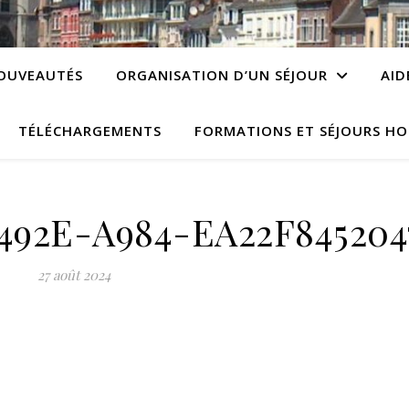
OUVEAUTÉS
ORGANISATION D’UN SÉJOUR
AID
TÉLÉCHARGEMENTS
FORMATIONS ET SÉJOURS HO
492E-A984-EA22F845204
27 août 2024