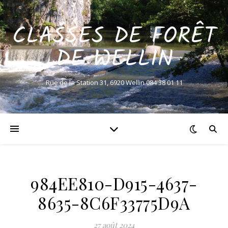
CLASSES DE FORÊT
DE WELLIN
Rue de la Station 31, 6920 Wellin 084 38 01 11
984EE810-D915-4637-
8635-8C6F33775D9A
27 août 2024