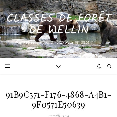
CLASSES DE FORÊT
DE WELLIN
Rue de la Station 31, 6920 Wellin 084 38 01 11
91B9C571-F176-4868-A4B1-
9F0571E50639
27 août 2024