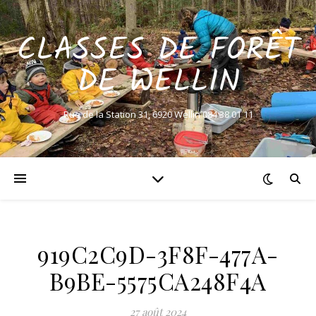
CLASSES DE FORÊT
DE WELLIN
Rue de la Station 31, 6920 Wellin 084 38 01 11
919C2C9D-3F8F-477A-
B9BE-5575CA248F4A
27 août 2024