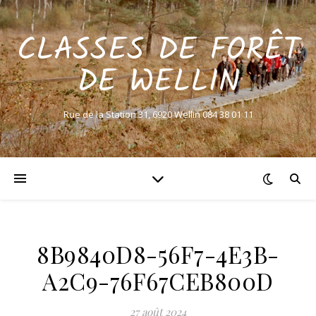
CLASSES DE FORÊT
DE WELLIN
Rue de la Station 31, 6920 Wellin 084 38 01 11
8B9840D8-56F7-4E3B-
A2C9-76F67CEB800D
27 août 2024