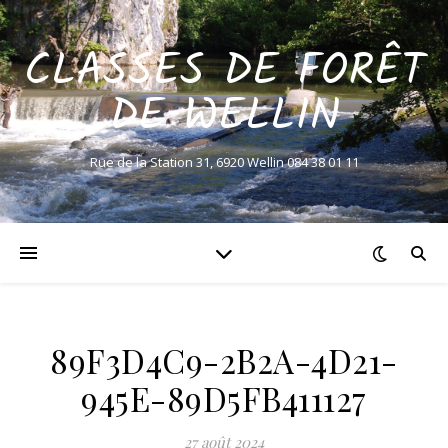
CLASSES DE FORÊT
DE WELLIN
Rue de la Station 31, 6920 Wellin 084 38 01 11
89F3D4C9-2B2A-4D21-
945E-89D5FB411127
27 août 2024