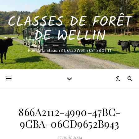
CLASSES DE FORÊT
DE WELLIN
Rue de la Station 31, 6920 Wellin 084 38 01 11
866A2112-4990-47BC-
9CBA-06CD9652B943
27 août 2024