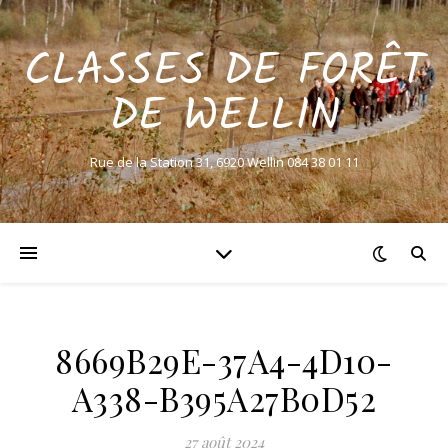
CLASSES DE FORÊT
DE WELLIN
Rue de la Station 31, 6920 Wellin 084 38 01 11
8669B29E-37A4-4D10-
A338-B395A27B0D52
27 août 2024