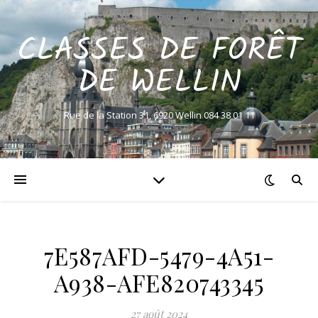
CLASSES DE FORÊT
DE WELLIN
Rue de la Station 31, 6920 Wellin 084 38 01 11
7E587AFD-5479-4A51-
A938-AFE820743345
27 août 2024