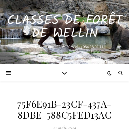
CLASSES DE FORÊT
DE WELLIN
Rue de la Station 31, 6920 Wellin 084 38 01 11
75F6E91B-23CF-437A-
8DBE-588C5FED13AC
27 août 2024