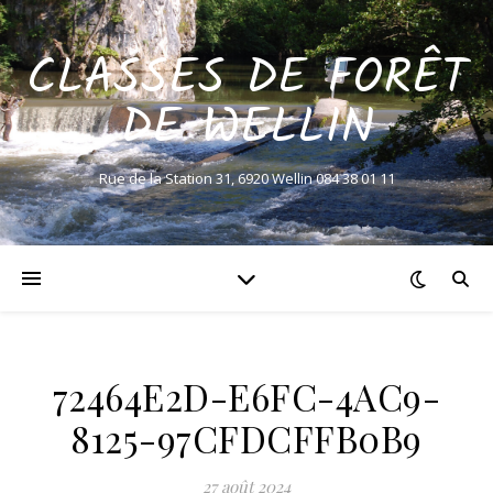
CLASSES DE FORÊT
DE WELLIN
Rue de la Station 31, 6920 Wellin 084 38 01 11
72464E2D-E6FC-4AC9-
8125-97CFDCFFB0B9
27 août 2024