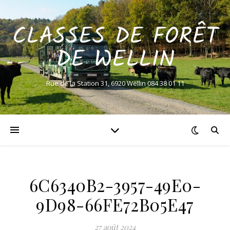
CLASSES DE FORÊT
DE WELLIN
Rue de la Station 31, 6920 Wellin 084 38 01 11
6C6340B2-3957-49E0-
9D98-66FE72B05E47
27 août 2024