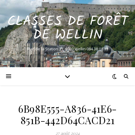
CLASSES DE FORÊT
DE WELLIN
Rue de la Station 31, 6920 Wellin 084 38 01 11
6B98E555-A836-41E6-
851B-442D64CACD21
27 août 2024