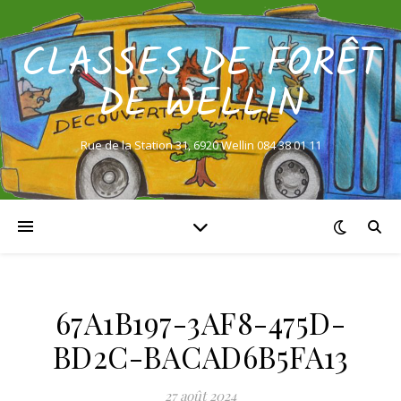
CLASSES DE FORÊT
DE WELLIN
Rue de la Station 31, 6920 Wellin 084 38 01 11
67A1B197-3AF8-475D-
BD2C-BACAD6B5FA13
27 août 2024