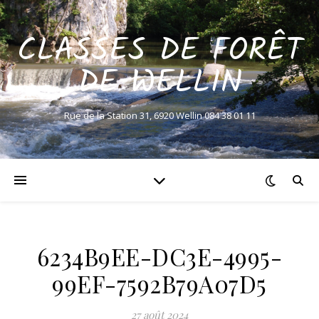
CLASSES DE FORÊT
DE WELLIN
Rue de la Station 31, 6920 Wellin 084 38 01 11
6234B9EE-DC3E-4995-
99EF-7592B79A07D5
27 août 2024