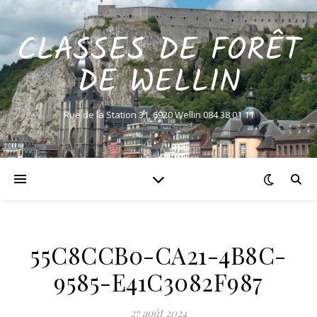
CLASSES DE FORÊT
DE WELLIN
Rue de la Station 31, 6920 Wellin 084 38 01 11
55C8CCB0-CA21-4B8C-
9585-E41C3082F987
27 août 2024