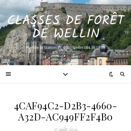
CLASSES DE FORÊT
DE WELLIN
Rue de la Station 31, 6920 Wellin 084 38 01 11
4CAF94C2-D2B3-4660-
A32D-AC949FF2F4B0
27 août 2024